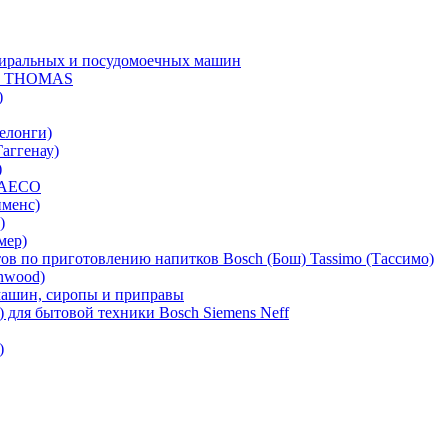
тиральных и посудомоечных машин
В THOMAS
)
елонги)
аггенау)
)
 SAECO
именс)
)
мер)
ов по приготовлению напитков Bosch (Бош) Tassimo (Тассимо)
nwood)
емашин, сиропы и приправы
) для бытовой техники Bosch Siemens Neff
)