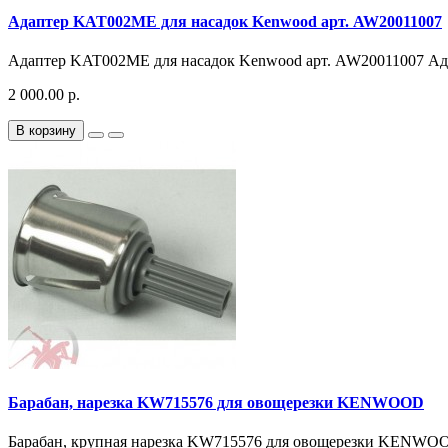
Адаптер KAT002ME для насадок Kenwood арт. AW20011007
Адаптер KAT002ME для насадок Kenwood арт. AW20011007 Адап
2 000.00 р.
В корзину
Барабан, нарезка KW715576 для овощерезки KENWOOD
Барабан, крупная нарезка KW715576 для овощерезки KENWO