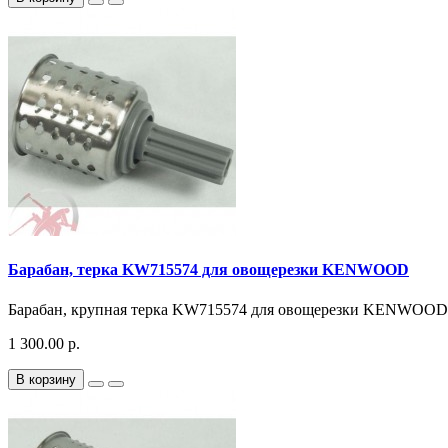
Барабан, терка KW715574 для овощерезки KENWOOD
Барабан, крупная терка KW715574 для овощерезки KENWOOD
1 300.00 р.
В корзину