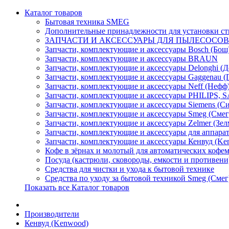
Каталог товаров
Бытовая техника SMEG
Дополнительные принадлежности для установки с
ЗАПЧАСТИ И АКСЕССУАРЫ ДЛЯ ПЫЛЕСОСО
Запчасти, комплектующие и аксессуары Bosch (Бош
Запчасти, комплектующие и аксессуары BRAUN
Запчасти, комплектующие и аксессуары Delonghi (Д
Запчасти, комплектующие и аксессуары Gaggenau (Г
Запчасти, комплектующие и аксессуары Neff (Нефф
Запчасти, комплектующие и аксессуары PHILIPS,
Запчасти, комплектующие и аксессуары Siemens (С
Запчасти, комплектующие и аксессуары Smeg (Смег
Запчасти, комплектующие и аксессуары Zelmer (Зел
Запчасти, комплектующие и аксессуары для аппарат
Запчасти, комплектующие и аксессуары Кенвуд (Ke
Кофе в зёрнах и молотый для автоматических коф
Посуда (кастрюли, сковороды, емкости и противени
Средства для чистки и ухода к бытовой технике
Средства по уходу за бытовой техникой Smeg (Смег
Показать все Каталог товаров
Производители
Кенвуд (Kenwood)